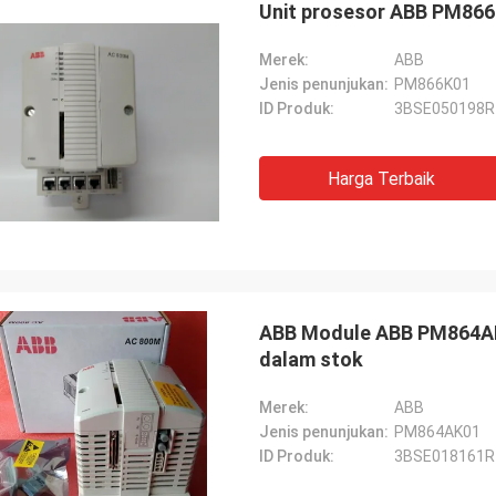
Unit prosesor ABB PM86
Merek:
ABB
Jenis penunjukan:
PM866K01
ID Produk:
3BSE050198R
Harga Terbaik
ABB Module ABB PM864AK
dalam stok
Merek:
ABB
Jenis penunjukan:
PM864AK01
ID Produk:
3BSE018161R