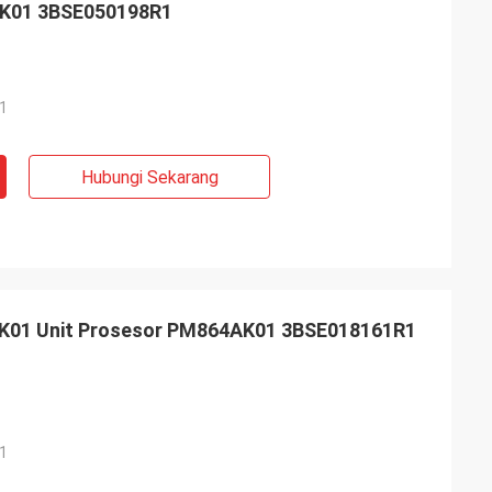
6K01 3BSE050198R1
1
Hubungi Sekarang
01 Unit Prosesor PM864AK01 3BSE018161R1
1