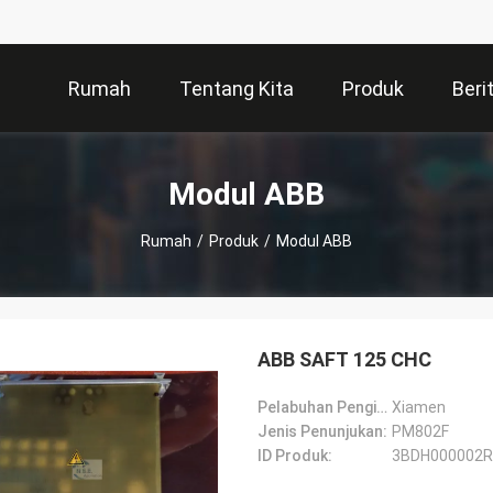
Rumah
Tentang Kita
Produk
Beri
Modul ABB
Rumah
/
Produk
/
Modul ABB
ABB SAFT 125 CHC
Pelabuhan Pengiriman:
Xiamen
Jenis Penunjukan:
PM802F
ID Produk:
3BDH000002R