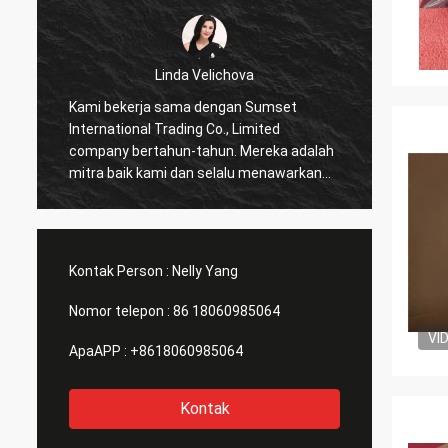
Linda Velichova
Kami bekerja sama dengan Sumset
Sumset
International Trading Co., Limited
Compan
company bertahun-tahun. Mereka adalah
dianda
mitra baik kami dan selalu menawarkan
sana.
harga terbaik dan layanan yang baik!
Kontak Person :
Nelly Yang
Nomor telepon :
86 18060985064
VI
ApaAPP :
+8618060985064
Kontak