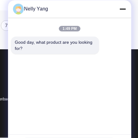
Nelly Yang
7
8
1:49 PM
Good day, what product are you looking 
for?
Produk
Suku Cadang PLC
Bagian Bently Nevada
Modul ABB
pribadi
Semua kategori