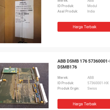
Merek:
ABB
ID Produk:
Modul
Asal Produk:
India
Harga Terbaik
ABB DSMB 176 57360001-H
DSMB176
Merek:
ABB
ID Produk:
57360001-HX
Produk Orgin:
Swiss
Harga Terbaik