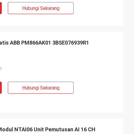
Hubungi Sekarang
t
baik kami Brown
layanannya yang
matis ABB PM866AK01 3BSE076939R1
kehormatan
erusahaan yang
1
Hubungi Sekarang
odul NTAI06 Unit Pemutusan AI 16 CH