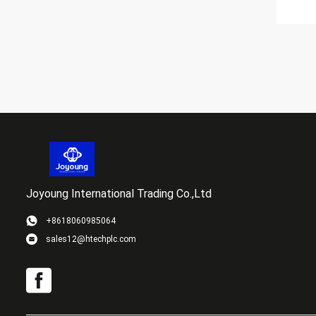
Joyoung International Trading Co.,Ltd
+8618060985064
sales12@htechplc.com