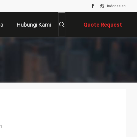
Indonesian
ta
Hubungi Kami
Quote Request
Suatu
1