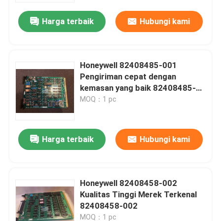
Harga terbaik
Hubungi kami
Honeywell 82408485-001
Pengiriman cepat dengan
kemasan yang baik 82408485-
001
MOQ：1 pc
Harga terbaik
Hubungi kami
Rumah
Honeywell 82408458-002
Produk
Kualitas Tinggi Merek Terkenal
82408458-002
Tentang kami
MOQ：1 pc