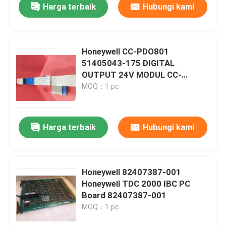
Harga terbaik
Hubungi kami
Honeywell CC-PDO801
51405043-175 DIGITAL
OUTPUT 24V MODUL CC-
PDO801
MOQ：1 pc
Harga terbaik
Hubungi kami
Honeywell 82407387-001
Honeywell TDC 2000 IBC PC
Board 82407387-001
MOQ：1 pc