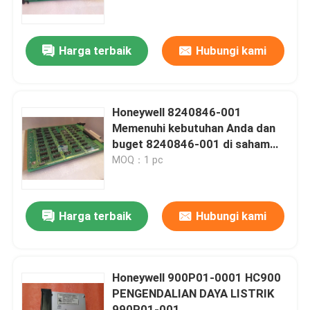
Tur Pabrik
Harga terbaik
Hubungi kami
Kontrol Kualitas
Honeywell 8240846-001
Hubungi Kami
Memenuhi kebutuhan Anda dan
buget 8240846-001 di saham
sekarang
MOQ：1 pc
Berita
Minta Kutipan
Harga terbaik
Hubungi kami
Suku Cadang PLC
Honeywell 900P01-0001 HC900
PENGENDALIAN DAYA LISTRIK
Bagian Bently Nevada
990P01-001