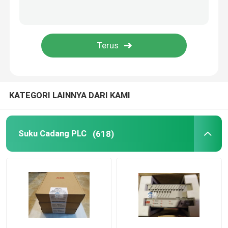
Modul Allen Bradley
Emerson Delta V DCS
Suku Cadang Listrik Schneider
KATEGORI LAINNYA DARI KAMI
Suku Cadang Foxboro
Suku Cadang PLC
(618)
Westinghouse Ovation
Modul Yokogawa
Modul Bachmann