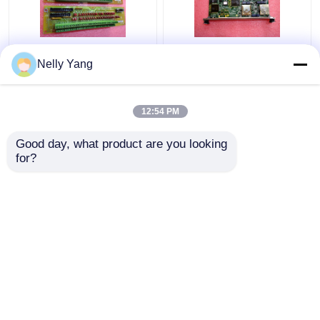
DS200SIOBH1A
Papan Sirkuit Cetak
Nelly Yang
General Electric PLC
General Electric
GE I O Papan Kontrol
IS215UCVGM06A Mark
VME Stand
VI
12:54 PM
Harga terbaik
Harga terbaik
Good day, what product are you looking 
for?
Hubungi kami
Hubungi kami
Lihat Lebih
Rumah
Tentang kita
Hubungi kami
Desktop Site
Sitemap
Kebijakan Privasi