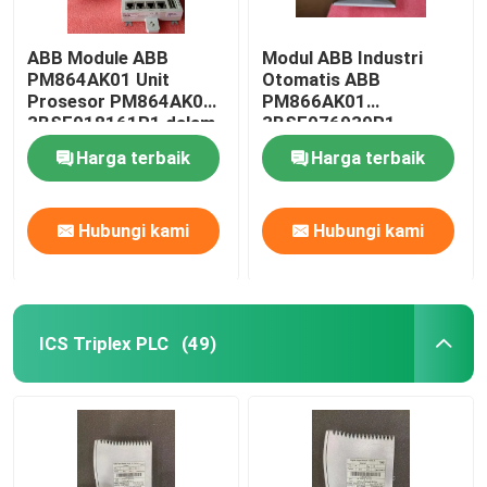
ABB Module ABB
Modul ABB Industri
PM864AK01 Unit
Otomatis ABB
Prosesor PM864AK01
PM866AK01
3BSE018161R1 dalam
3BSE076939R1
stok
Harga terbaik
Harga terbaik
Hubungi kami
Hubungi kami
ICS Triplex PLC
(49)