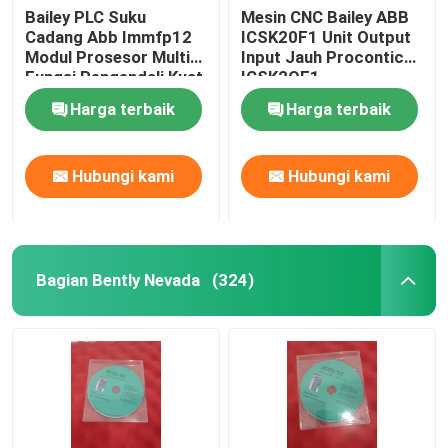
Bailey PLC Suku
Mesin CNC Bailey ABB
Cadang Abb Immfp12
ICSK20F1 Unit Output
Hima PLC
Modul Prosesor Multi
Input Jauh Procontic
Fungsi Pengendali Kuat
ICSK2OF1
Modul Siemens
Harga terbaik
Harga terbaik
Modul BR
Hubungi kami
Hubungi kami
Suku Cadang DCS
Bagian Bently Nevada
(324)
MEGT VBM
Instrumen Venable