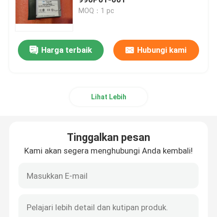
MOQ：1 pc
Modul ABB
Harga terbaik
Hubungi kami
ICS Triplex PLC
PLC Listrik Umum
Lihat Lebih
Triconex DCS
Tinggalkan pesan
Suku Cadang Honeywell
Kami akan segera menghubungi Anda kembali!
Modul Woodward
Emerson Epro