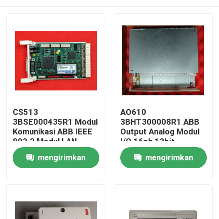
CS513
AO610
3BSE000435R1 Modul
3BHT300008R1 ABB
Komunikasi ABB IEEE
Output Analog Modul
802.3 Modul LAN
I/O 16ch 12bit
Rumah
mengirimkan
mengirimkan
permintaan
permintaan
Produk
Tentang kami