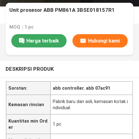
Unit prosesor ABB PM861A 3BSE018157R1
MOQ：1 pc
Harga terbaik
Hubungi kami
DESKRIPSI PRODUK
Sorotan:
abb controller
,
abb 07ac91
Pabrik baru dan asli, kemasan kotak i
Kemasan rincian
ndividual
Kuantitas min Ord
1 pc
er