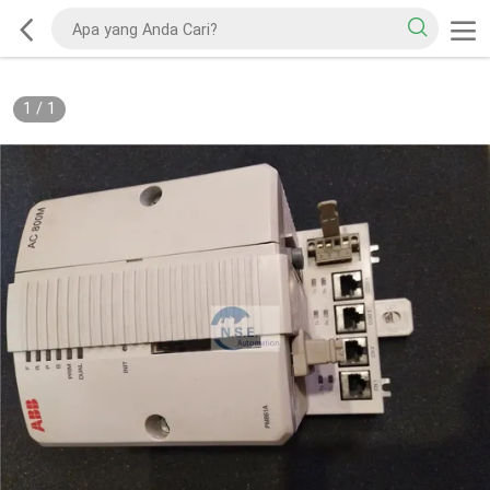
1
/
1