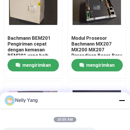
Tur Pabrik
Kontrol Kualitas
Bachmann BEM201
Modul Prosesor
Pengiriman cepat
Bachmann MX207
dengan kemasan
MX200 MX207
Hubungi Kami
BEM201 yang baik
Persediaan Besar Baru
dalam stok
dalam Persediaan
mengirimkan
mengirimkan
Berita
permintaan
permintaan
Minta Kutipan
Nelly Yang
Suku Cadang PLC
10:05 AM
Bagian Bently Nevada