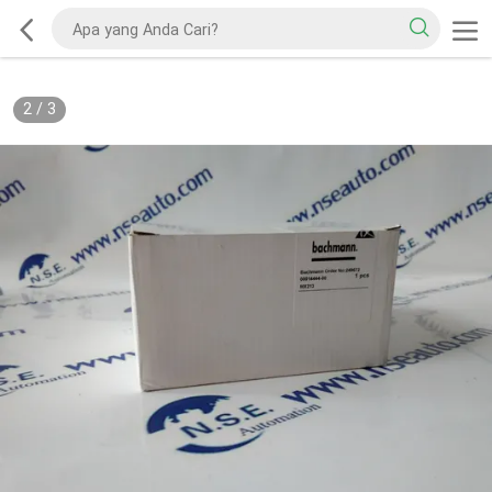
2
/
3