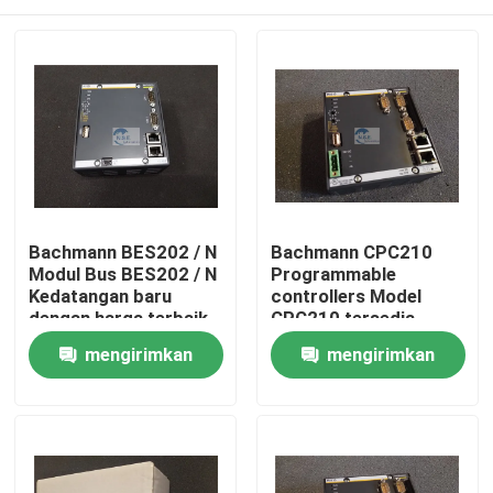
Bachmann BES202 / N
Bachmann CPC210
Modul Bus BES202 / N
Programmable
Kedatangan baru
controllers Model
dengan harga terbaik
CPC210 tersedia
dengan harga bagus
Rumah
mengirimkan
mengirimkan
permintaan
permintaan
Produk
Tentang kami