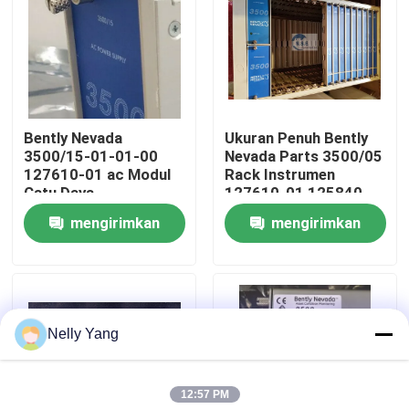
Tur Pabrik
Kontrol Kualitas
Bently Nevada
Ukuran Penuh Bently
3500/15-01-01-00
Nevada Parts 3500/05
Hubungi Kami
127610-01 ac Modul
Rack Instrumen
Catu Daya
127610-01 125840-
01 / 125840-02
mengirimkan
mengirimkan
Berita
permintaan
permintaan
Minta Kutipan
Nelly Yang
Suku Cadang PLC
12:57 PM
Bagian Bently Nevada