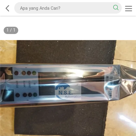
1
/
1