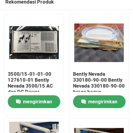
Rekomendasi Produk
3500/15-01-01-00
Bently Nevada
127610-01 Bently
330180-90-00 Bently
Nevada 3500/15 AC
Nevada 330180-90-00
dan DC Power
harga bagus
Rumah
Supplies
mengirimkan
mengirimkan
Produk
permintaan
permintaan
Tentang kami