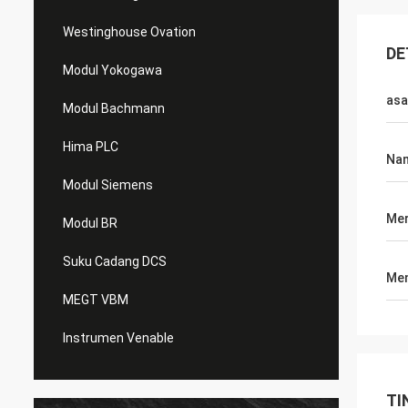
Westinghouse Ovation
DE
Modul Yokogawa
asa
Modul Bachmann
Hima PLC
Nam
Modul Siemens
Me
Modul BR
Suku Cadang DCS
Men
MEGT VBM
Instrumen Venable
TI