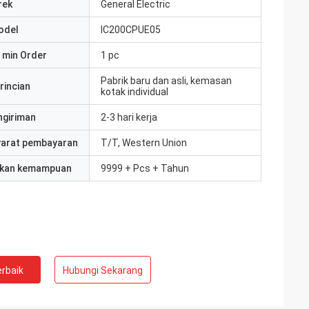
rek
General Electric
odel
IC200CPUE05
 min Order
1 pc
Pabrik baru dan asli, kemasan
rincian
kotak individual
ngiriman
2-3 hari kerja
yarat pembayaran
T/T, Western Union
kan kemampuan
9999 + Pcs + Tahun
rbaik
Hubungi Sekarang