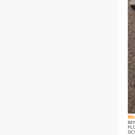
Me
BE
PLC
DCS