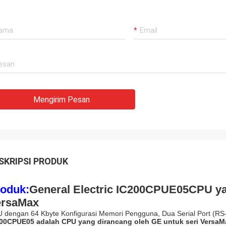
Mohammed Khan
Rahma
 International Trading Co,
Pemasok dan teman ter
y Limited adalah mitra yang dapat
Luo, Terima kasih atas 
lkan, kami mengimpor barang dari
penuh perhatian! Kami 
bekerja sama dengan p
bagus!
Mengirim Pesan
SKRIPSI PRODUK
oduk:
General Electric IC200CPUE05
CPU ya
ersaMax
 dengan 64 Kbyte Konfigurasi Memori Pengguna, Dua Serial Port (RS
00CPUE05 adalah CPU yang dirancang oleh GE untuk seri VersaM