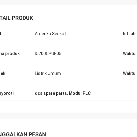
TAIL PRODUK
l
Amerika Serikat
Istilah
a produk
IC200CPUE05
Waktu 
rek
Listrik Umum
Waktu 
yoroti
dcs spare parts
,
Modul PLC
NGGALKAN PESAN