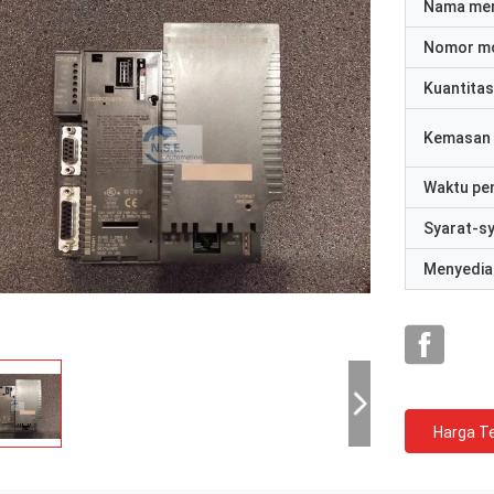
Nama me
Nomor m
Kuantitas
Kemasan 
Waktu pe
Syarat-s
Menyedia
Harga Te