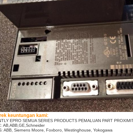
rek keuntungan kami:
NTLY EPRO SEMUA SERIES PRODUCTS PEMALUAN PART PROXIMI
: AB,ABB,GE,Schneider
: ABB, Siemens Moore, Foxboro, Westinghouse, Yokogawa