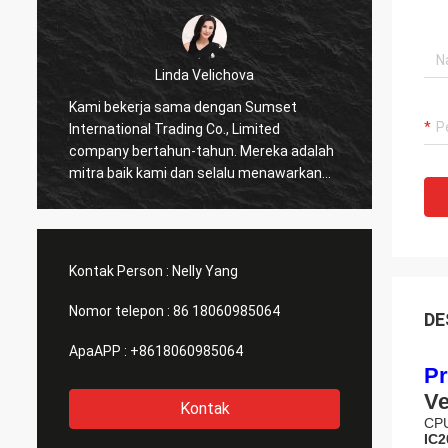
Linda Velichova
Kami bekerja sama dengan Sumset
Sumset
International Trading Co., Limited
Compan
company bertahun-tahun. Mereka adalah
dianda
mitra baik kami dan selalu menawarkan
sana.
harga terbaik dan layanan yang baik!
Kontak Person :
Nelly Yang
Nomor telepon :
86 18060985064
DE
ApaAPP :
+8618060985064
Pr
V
Kontak
CPU
IC2