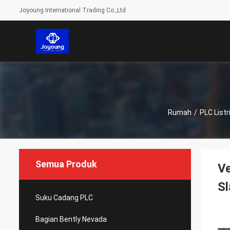
Joyoung International Trading Co.,Ltd
Rumah
/
PLC List
Semua Produk
V
Sl
Suku Cadang PLC
Bagian Bently Nevada