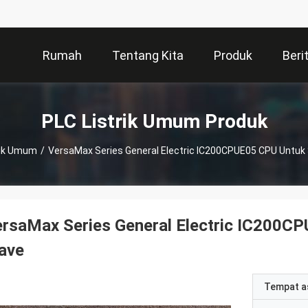
Rumah
Tentang Kita
Produk
Beri
PLC Listrik Umum Produk
rik Umum
/
VersaMax Series General Electric IC200CPUE05 CPU Untuk
ersaMax Series General Electric IC200
ave
Tempat a