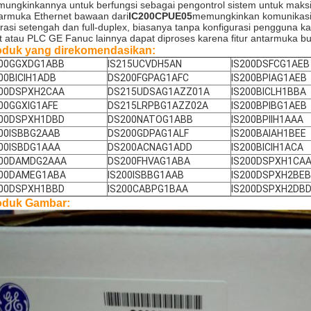
ungkinkannya untuk berfungsi sebagai pengontrol sistem untuk maksi
armuka Ethernet bawaan dari
IC200CPUE05
memungkinkan komunikasi 
rasi setengah dan full-duplex, biasanya tanpa konfigurasi pengguna 
t atau PLC GE Fanuc lainnya dapat diproses karena fitur antarmuka built
oduk yang direkomendasikan:
200GGXDG1ABB
IS215UCVDH5AN
IS200DSFCG1AEB
00BICIH1ADB
DS200FGPAG1AFC
IS200BPIAG1AEB
200DSPXH2CAA
DS215UDSAG1AZZ01A
IS200BICLH1BBA
00GGXIG1AFE
DS215LRPBG1AZZ02A
IS200BPIBG1AEB
200DSPXH1DBD
DS200NATOG1ABB
IS200BPIIH1AAA
200ISBBG2AAB
DS200GDPAG1ALF
IS200BAIAH1BEE
200ISBDG1AAA
DS200ACNAG1ADD
IS200BICIH1ACA
200DAMDG2AAA
DS200FHVAG1ABA
IS200DSPXH1CA
200DAMEG1ABA
IS200ISBBG1AAB
IS200DSPXH2BEB
200DSPXH1BBD
IS200CABPG1BAA
IS200DSPXH2DB
oduk Gambar: