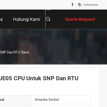
Indonesian
ta
Hubungi Kami
Quote Request
Suatu
 SNP Dan RTU Slave
CPUE05 CPU Untuk SNP Dan RTU
sal
Amerika Serikat