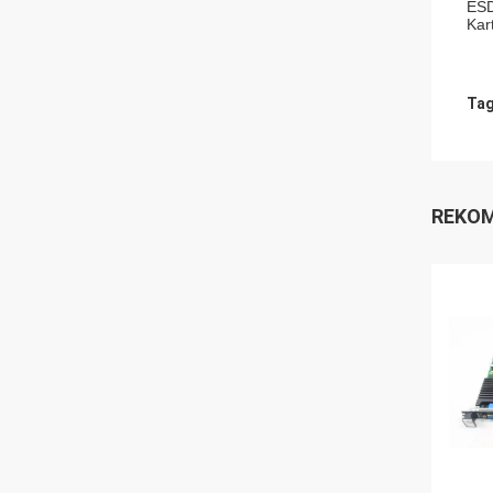
ESD
Kar
Tag
REKOM