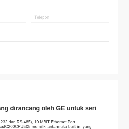
t
baik kami Brown
layanannya yang
kehormatan
erusahaan yang
ng dirancang oleh GE untuk seri
-232 dan RS-485), 10 MBIT Ethernet Port
ax
IC200CPUE05 memiliki antarmuka built-in, yang