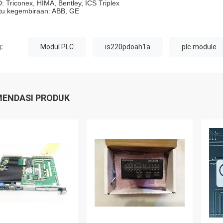
: Triconex, HIMA, Bentley, ICS Triplex
tu kegembiraan: ABB, GE
:
Modul PLC
is220pdoah1a
plc module
ENDASI PRODUK