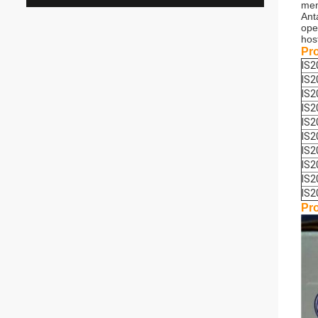
mem
Ant
ope
hos
Pr
IS
IS2
IS
IS2
IS
IS
IS
IS
IS
IS
Pr