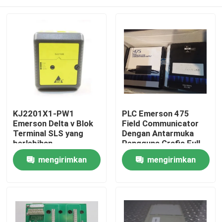
KJ2201X1-PW1
PLC Emerson 475
Emerson Delta v Blok
Field Communicator
Terminal SLS yang
Dengan Antarmuka
berlebihan
Pengguna Grafis Full
Color
Rumah
mengirimkan
mengirimkan
permintaan
permintaan
Produk
Tentang kami