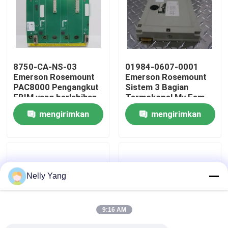
Tur Pabrik
Kontrol Kualitas
8750-CA-NS-03
01984-0607-0001
Emerson Rosemount
Emerson Rosemount
PAC8000 Pengangkut
Sistem 3 Bagian
Hubungi Kami
EBIM yang berlebihan
Termokopel Mv Fem
mengirimkan
mengirimkan
Berita
permintaan
permintaan
Minta Kutipan
Nelly Yang
Suku Cadang PLC
9:16 AM
Bagian Bently Nevada