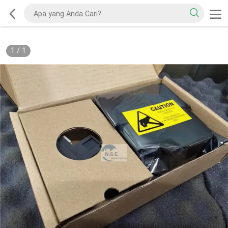
1
/
1