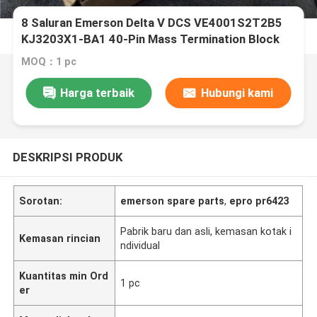
8 Saluran Emerson Delta V DCS VE4001S2T2B5
KJ3203X1-BA1 40-Pin Mass Termination Block
MOQ：1 pc
Harga terbaik
Hubungi kami
DESKRIPSI PRODUK
Sorotan:
emerson spare parts
,
epro pr6423
Pabrik baru dan asli, kemasan kotak i
Kemasan rincian
ndividual
Kuantitas min Ord
1 pc
er