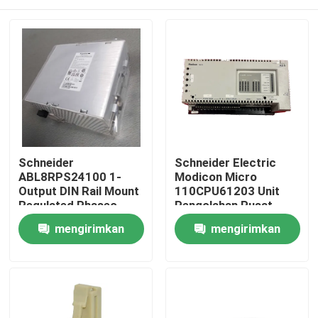
Schneider
Schneider Electric
ABL8RPS24100 1-
Modicon Micro
Output DIN Rail Mount
110CPU61203 Unit
Regulated Phaseo
Pengolahan Pusat
AC/DC Switch-Mode
Modul CPU
Rumah
mengirimkan
mengirimkan
Power Supply
permintaan
permintaan
Produk
Tentang kami