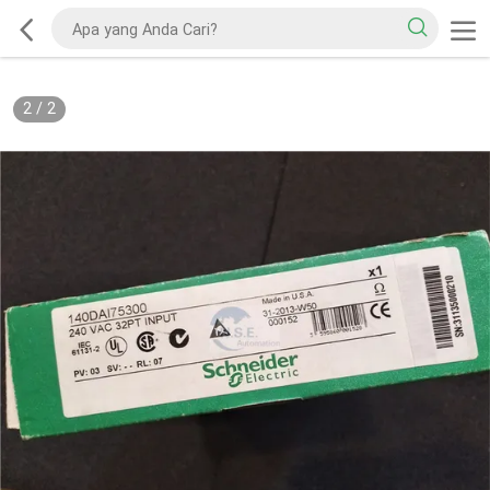
2
/
2