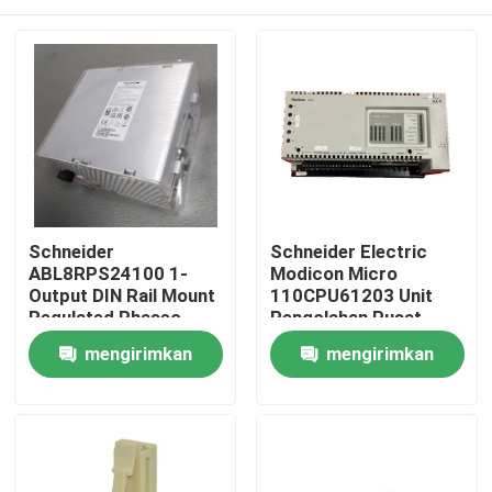
Schneider
Schneider Electric
ABL8RPS24100 1-
Modicon Micro
Output DIN Rail Mount
110CPU61203 Unit
Regulated Phaseo
Pengolahan Pusat
AC/DC Switch-Mode
Modul CPU
Rumah
mengirimkan
mengirimkan
Power Supply
permintaan
permintaan
Produk
Tentang kami