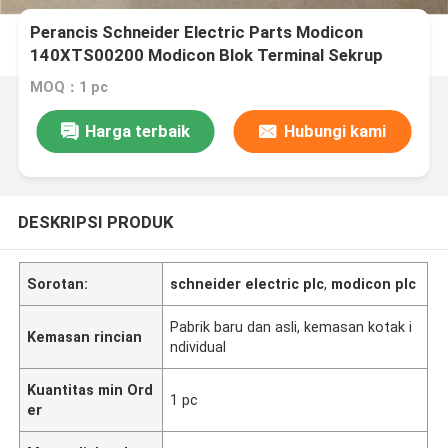
Perancis Schneider Electric Parts Modicon
140XTS00200 Modicon Blok Terminal Sekrup
Kuantum
MOQ：1 pc
Harga terbaik
Hubungi kami
DESKRIPSI PRODUK
Sorotan:
schneider electric plc
,
modicon plc
Pabrik baru dan asli, kemasan kotak i
Kemasan rincian
ndividual
Kuantitas min Ord
1 pc
er