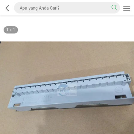
1
/
1