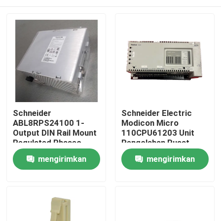
Schneider
Schneider Electric
ABL8RPS24100 1-
Modicon Micro
Output DIN Rail Mount
110CPU61203 Unit
Regulated Phaseo
Pengolahan Pusat
AC/DC Switch-Mode
Modul CPU
Rumah
mengirimkan
mengirimkan
Power Supply
permintaan
permintaan
Produk
Tentang kami