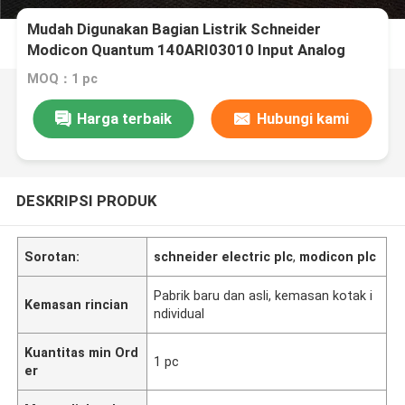
Mudah Digunakan Bagian Listrik Schneider
Modicon Quantum 140ARI03010 Input Analog
MOQ：1 pc
Harga terbaik
Hubungi kami
DESKRIPSI PRODUK
Sorotan:
schneider electric plc
,
modicon plc
Pabrik baru dan asli, kemasan kotak i
Kemasan rincian
ndividual
Kuantitas min Ord
1 pc
er