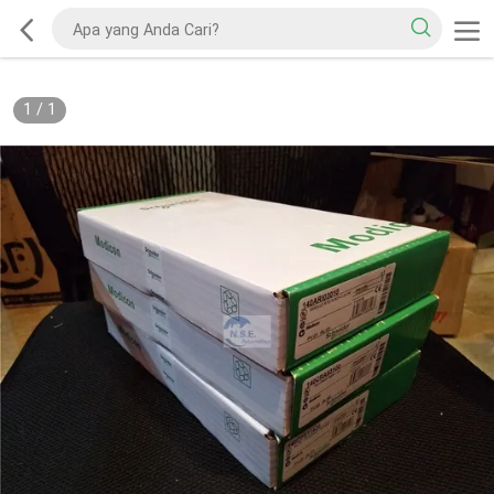
1
/
1