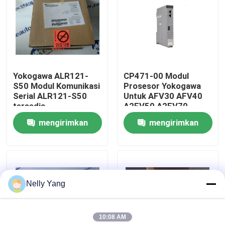
Tur Pabrik
Kontrol Kualitas
Yokogawa ALR121-
CP471-00 Modul
S50 Modul Komunikasi
Prosesor Yokogawa
Hubungi Kami
Serial ALR121-S50
Untuk AFV30 AFV40
tersedia
A2FV50 A2FV70
mengirimkan
mengirimkan
Berita
permintaan
permintaan
Minta Kutipan
Nelly Yang
Suku Cadang PLC
10:08 AM
Bagian Bently Nevada