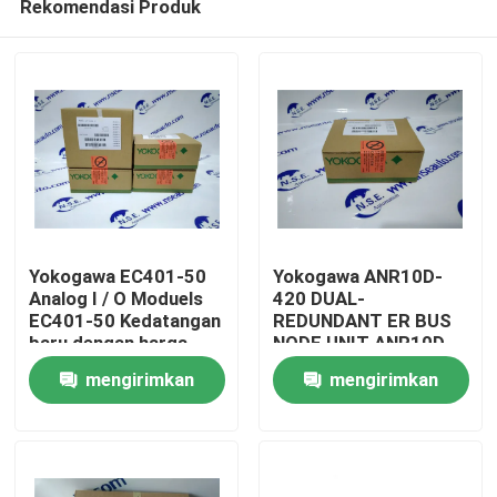
Rekomendasi Produk
Yokogawa EC401-50
Yokogawa ANR10D-
Analog I / O Moduels
420 DUAL-
EC401-50 Kedatangan
REDUNDANT ER BUS
baru dengan harga
NODE UNIT ANR10D
Rumah
terbaik
tersedia
mengirimkan
mengirimkan
Produk
permintaan
permintaan
Tentang kami