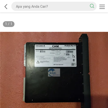
1
/
1