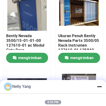
Tur Pabrik
Kontrol Kualitas
Bently Nevada
Ukuran Penuh Bently
3500/15-01-01-00
Nevada Parts 3500/05
Hubungi Kami
127610-01 ac Modul
Rack Instrumen
Catu Daya
127610-01 125840-
01 / 125840-02
mengirimkan
mengirimkan
Berita
permintaan
permintaan
Minta Kutipan
Nelly Yang
Suku Cadang PLC
6:55 PM
Bagian Bently Nevada