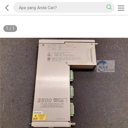
1
/
1