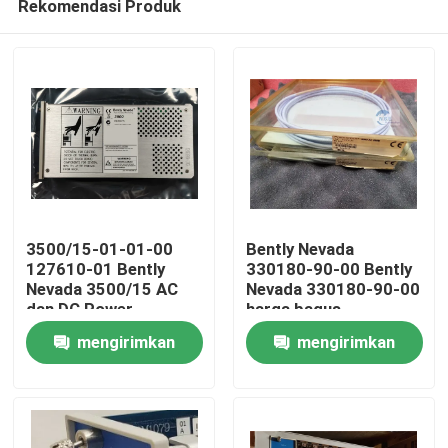
Rekomendasi Produk
3500/15-01-01-00
Bently Nevada
127610-01 Bently
330180-90-00 Bently
Nevada 3500/15 AC
Nevada 330180-90-00
dan DC Power
harga bagus
Rumah
Supplies
mengirimkan
mengirimkan
Produk
permintaan
permintaan
Tentang kami