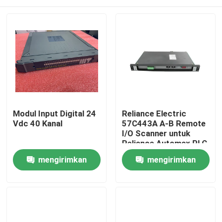
Modul Input Digital 24
Reliance Electric
Vdc 40 Kanal
57C443A A-B Remote
I/O Scanner untuk
Reliance Automax PLC
Module Circuit Rev 01
Rumah
mengirimkan
mengirimkan
Made in USA
permintaan
permintaan
Produk
Tentang kami