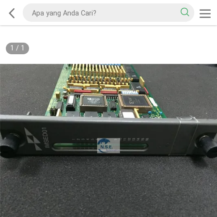
1
/
1