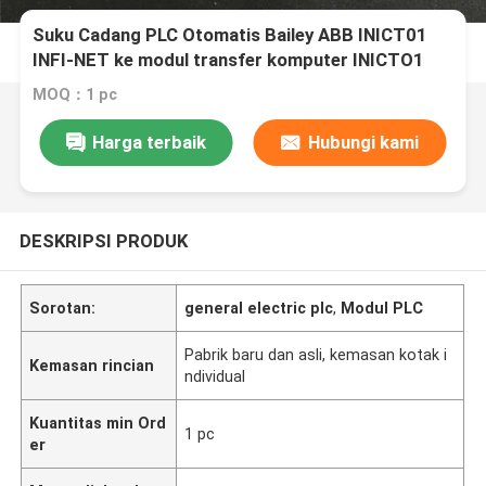
Suku Cadang PLC Otomatis Bailey ABB INICT01
INFI-NET ke modul transfer komputer INICTO1
MOQ：1 pc
Harga terbaik
Hubungi kami
DESKRIPSI PRODUK
Sorotan:
general electric plc
,
Modul PLC
Pabrik baru dan asli, kemasan kotak i
Kemasan rincian
ndividual
Kuantitas min Ord
1 pc
er