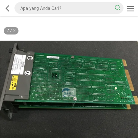
2
/
2