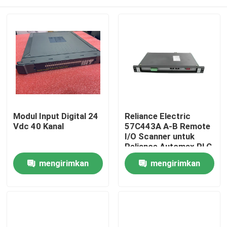
Modul Input Digital 24
Reliance Electric
Vdc 40 Kanal
57C443A A-B Remote
I/O Scanner untuk
Reliance Automax PLC
Module Circuit Rev 01
Rumah
mengirimkan
mengirimkan
Made in USA
permintaan
permintaan
Produk
Tentang kami