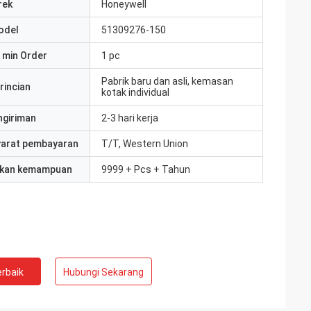
rek
Honeywell
odel
51309276-150
 min Order
1 pc
Pabrik baru dan asli, kemasan
rincian
kotak individual
ngiriman
2-3 hari kerja
yarat pembayaran
T/T, Western Union
kan kemampuan
9999 + Pcs + Tahun
rbaik
Hubungi Sekarang