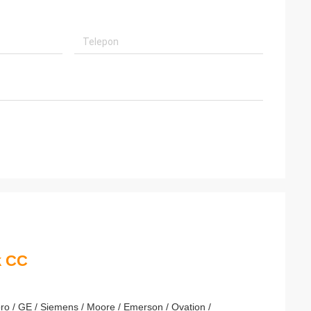
t
baik kami Brown
layanannya yang
kehormatan
erusahaan yang
k CC
ro / GE / Siemens / Moore / Emerson / Ovation /