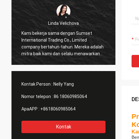
Linda Velichova
Kami bekerja sama dengan Sumset
Sumset
International Trading Co., Limited
Compan
company bertahun-tahun. Mereka adalah
dianda
mitra baik kami dan selalu menawarkan
sana.
harga terbaik dan layanan yang baik!
Kontak Person :
Nelly Yang
Nomor telepon :
86 18060985064
DE
ApaAPP :
+8618060985064
Pr
Ko
Kontak
Ka
Ben