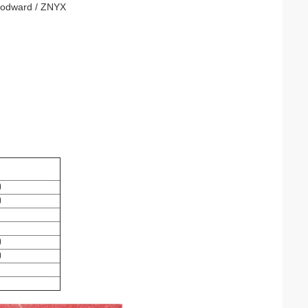
Woodward / ZNYX
0
0
0
0