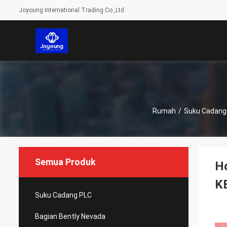
Joyoung International Trading Co.,Ltd
Rumah
/
Suku Cadang
Semua Produk
H
K
Suku Cadang PLC
Bagian Bently Nevada