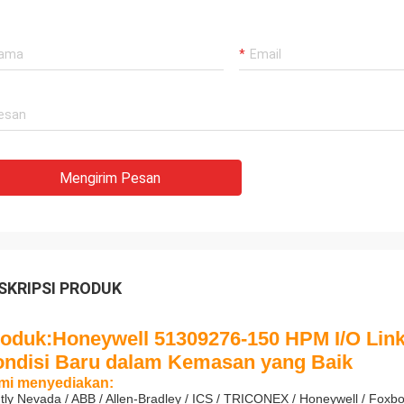
Mohammed Khan
Rahma
 International Trading Co,
Pemasok dan teman ter
y Limited adalah mitra yang dapat
Luo, Terima kasih atas 
lkan, kami mengimpor barang dari
penuh perhatian! Kami 
bekerja sama dengan p
bagus!
Mengirim Pesan
SKRIPSI PRODUK
oduk:
Honeywell 51309276-150 HPM I/O Lin
ndisi Baru dalam Kemasan yang Baik
mi menyediakan:
tly Nevada / ABB / Allen-Bradley / ICS / TRICONEX / Honeywell / Foxbo