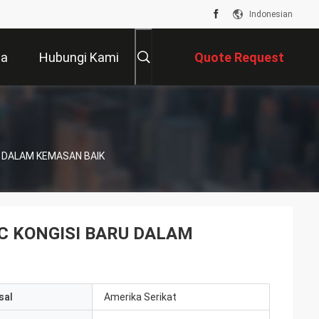
Indonesian
ta
Hubungi Kami
Quote Request
Suatu
RU DALAM KEMASAN BAIK
 CC KONGISI BARU DALAM
sal
Amerika Serikat