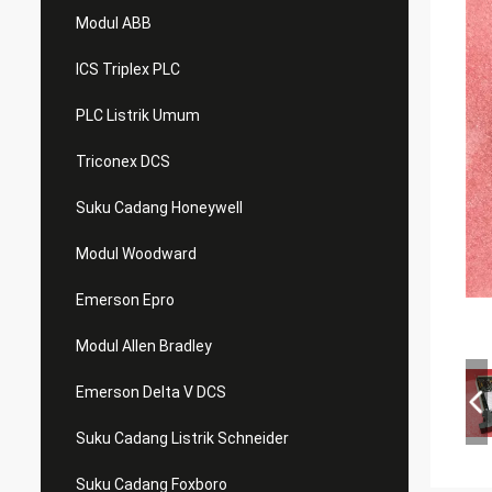
Modul ABB
ICS Triplex PLC
PLC Listrik Umum
Triconex DCS
Suku Cadang Honeywell
Modul Woodward
Emerson Epro
Modul Allen Bradley
Emerson Delta V DCS
Suku Cadang Listrik Schneider
Suku Cadang Foxboro