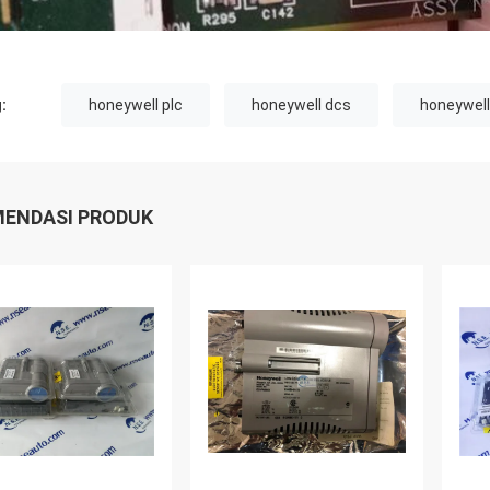
:
honeywell plc
honeywell dcs
honeywel
ENDASI PRODUK