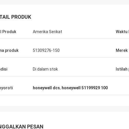
TAIL PRODUK
l Produk
Amerika Serikat
Waktu 
a produk
51309276-150
Merek
disi
Di dalam stok
Istilah
yoroti
honeywell dcs
,
honeywell 51199929 100
NGGALKAN PESAN