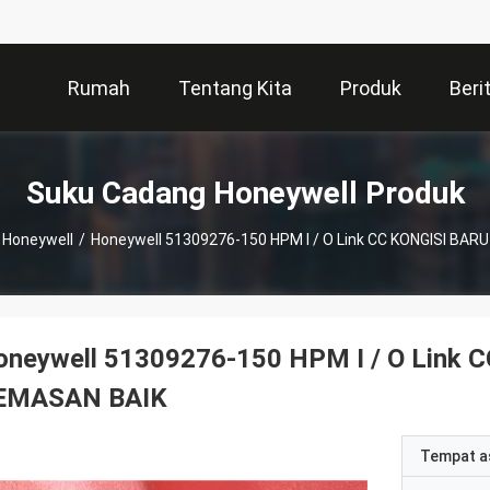
Rumah
Tentang Kita
Produk
Beri
Suku Cadang Honeywell Produk
 Honeywell
/
Honeywell 51309276-150 HPM I / O Link CC KONGISI BA
oneywell 51309276-150 HPM I / O Link
EMASAN BAIK
Tempat a