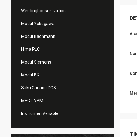
Westinghouse Ovation
DE
Modul Yokogawa
Asa
Modul Bachmann
Hima PLC
Nam
Modul Siemens
Kon
Modul BR
Suku Cadang DCS
Men
MEGT VBM
Instrumen Venable
TI