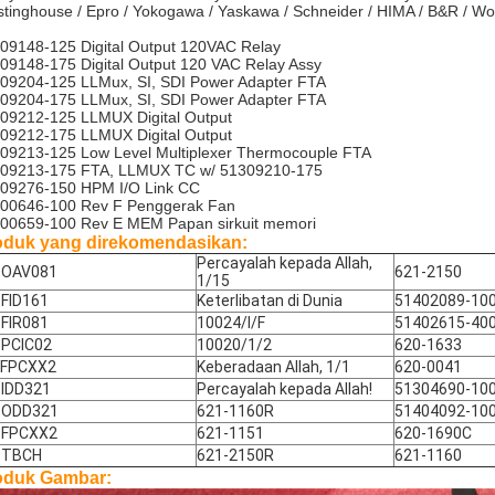
tinghouse / Epro / Yokogawa / Yaskawa / Schneider / HIMA / B&R / 
09148-125 Digital Output 120VAC Relay
09148-175 Digital Output 120 VAC Relay Assy
09204-125 LLMux, SI, SDI Power Adapter FTA
09204-175 LLMux, SI, SDI Power Adapter FTA
09212-125 LLMUX Digital Output
09212-175 LLMUX Digital Output
09213-125 Low Level Multiplexer Thermocouple FTA
09213-175 FTA, LLMUX TC w/ 51309210-175
09276-150 HPM I/O Link CC
00646-100 Rev F Penggerak Fan
00659-100 Rev E MEM Papan sirkuit memori
oduk yang direkomendasikan:
Percayalah kepada Allah,
-OAV081
621-2150
1/15
FID161
Keterlibatan di Dunia
51402089-10
FIR081
10024/I/F
51402615-40
-PCIC02
10020/1/2
620-1633
-FPCXX2
Keberadaan Allah, 1/1
620-0041
IDD321
Percayalah kepada Allah!
51304690-10
-ODD321
621-1160R
51404092-10
-FPCXX2
621-1151
620-1690C
-TBCH
621-2150R
621-1160
oduk Gambar: