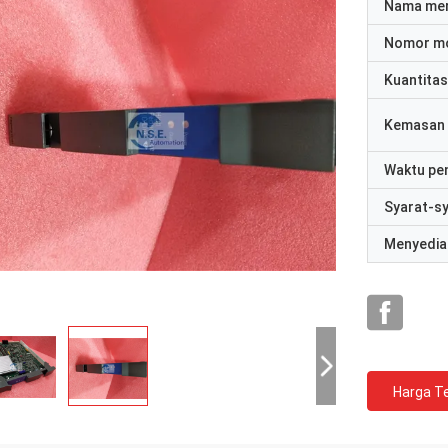
Nama me
Nomor m
Kuantitas
Kemasan 
Waktu pe
Syarat-s
Menyedia
Harga Te