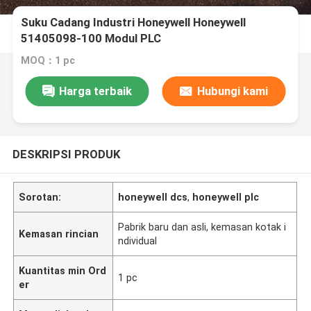
Suku Cadang Industri Honeywell Honeywell
51405098-100 Modul PLC
MOQ：1 pc
Harga terbaik
Hubungi kami
DESKRIPSI PRODUK
Sorotan:
honeywell dcs
,
honeywell plc
Pabrik baru dan asli, kemasan kotak i
Kemasan rincian
ndividual
Kuantitas min Ord
1 pc
er