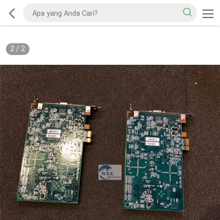
2
/
2