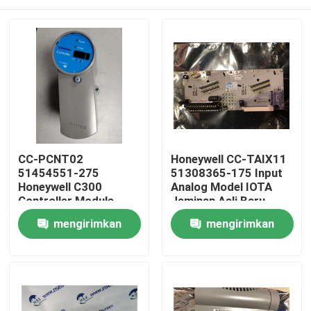
CC-PCNT02
Honeywell CC-TAIX11
51454551-275
51308365-175 Input
Honeywell C300
Analog Model IOTA
Controller Module
Jaminan Asli Baru
Rumah
mengirimkan
mengirimkan
permintaan
permintaan
Produk
Tentang kami