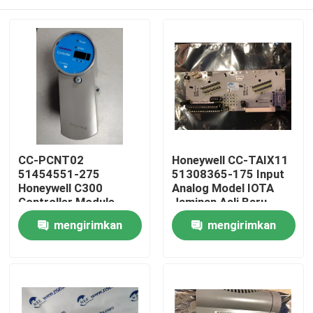
CC-PCNT02
Honeywell CC-TAIX11
51454551-275
51308365-175 Input
Honeywell C300
Analog Model IOTA
Controller Module
Jaminan Asli Baru
Rumah
mengirimkan
mengirimkan
permintaan
permintaan
Produk
Tentang kami