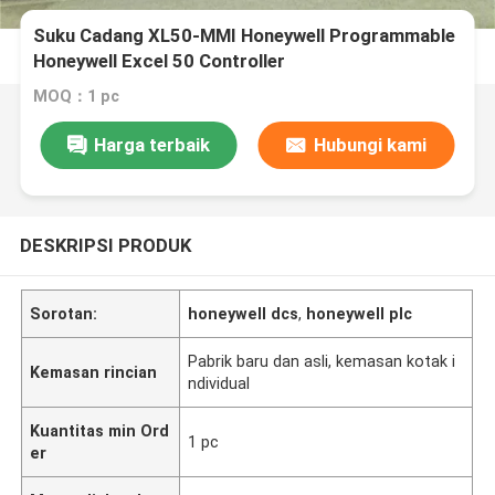
Suku Cadang XL50-MMI Honeywell Programmable
Honeywell Excel 50 Controller
MOQ：1 pc
Harga terbaik
Hubungi kami
DESKRIPSI PRODUK
Sorotan:
honeywell dcs
,
honeywell plc
Pabrik baru dan asli, kemasan kotak i
Kemasan rincian
ndividual
Kuantitas min Ord
1 pc
er