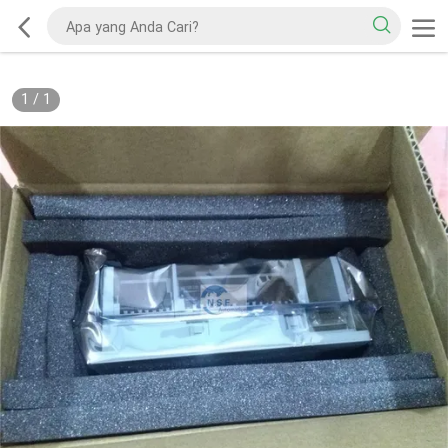
1
/
1