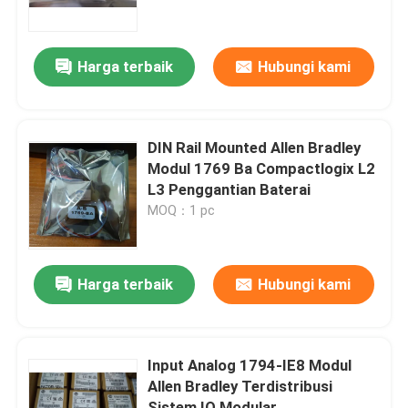
Tur Pabrik
Harga terbaik
Hubungi kami
Kontrol Kualitas
DIN Rail Mounted Allen Bradley
Hubungi Kami
Modul 1769 Ba Compactlogix L2
L3 Penggantian Baterai
MOQ：1 pc
Berita
Minta Kutipan
Harga terbaik
Hubungi kami
Suku Cadang PLC
Input Analog 1794-IE8 Modul
Allen Bradley Terdistribusi
Bagian Bently Nevada
Sistem IO Modular