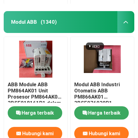
Modul ABB
(1340)
ABB Module ABB
Modul ABB Industri
PM864AK01 Unit
Otomatis ABB
Prosesor PM864AK01
PM866AK01
3BSE018161R1 dalam
3BSE076939R1
stok
Harga terbaik
Harga terbaik
Hubungi kami
Hubungi kami