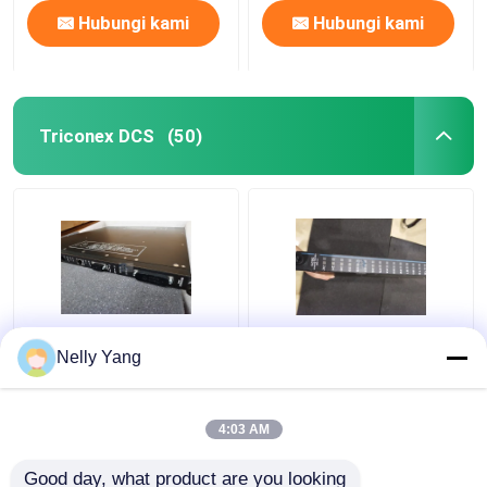
Hubungi kami
Hubungi kami
Triconex DCS
(50)
Standar Invensys
Digital Output Triconex
Nelly Yang
Triconex 3008
DCS TRICONEX
Arsitektur Prosesor
Invensys 3625 Untuk
Utama Tricon V9.6 Dan
Kontrol Kritis Digital
4:03 AM
Sistem Kemudian
24VDC Output Module
Harga terbaik
Harga terbaik
Good day, what product are you looking 