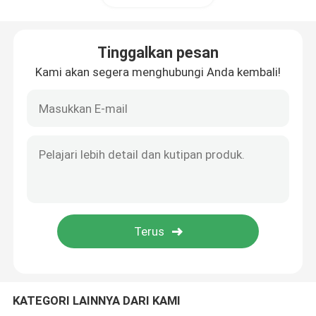
Modul Allen Bradley
Tinggalkan pesan
Kami akan segera menghubungi Anda kembali!
Emerson Delta V DCS
Suku Cadang Listrik Schneider
Suku Cadang Foxboro
Westinghouse Ovation
Modul Yokogawa
KATEGORI LAINNYA DARI KAMI
Modul Bachmann