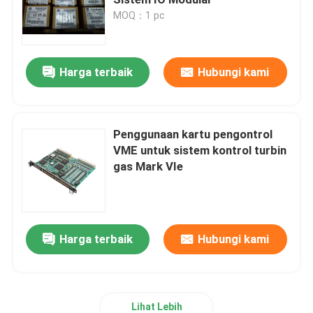
MOQ：1 pc
Modul ABB
Harga terbaik
Hubungi kami
ICS Triplex PLC
PLC Listrik Umum
Penggunaan kartu pengontrol
VME untuk sistem kontrol turbin
gas Mark VIe
Triconex DCS
Suku Cadang Honeywell
Harga terbaik
Hubungi kami
Modul Woodward
Emerson Epro
Lihat Lebih