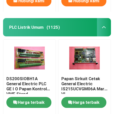
Hubungi kami
Hubungi kami
PLC Listrik Umum
(1125)
DS200SIOBH1A
Papan Sirkuit Cetak
General Electric PLC
General Electric
GE I O Papan Kontrol
IS215UCVGM06A Mark
VME Stand
VI
Harga terbaik
Harga terbaik