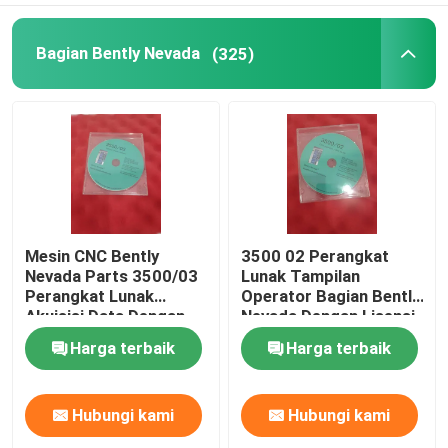
Hima PLC
Bagian Bently Nevada
(325)
Modul Siemens
Modul BR
Suku Cadang DCS
Mesin CNC Bently
3500 02 Perangkat
Nevada Parts 3500/03
Lunak Tampilan
Perangkat Lunak
Operator Bagian Bently
MEGT VBM
Akuisisi Data Dengan
Nevada Dengan Lisensi
Lisensi Terkait
Terkait
Harga terbaik
Harga terbaik
Instrumen Venable
Hubungi kami
Hubungi kami