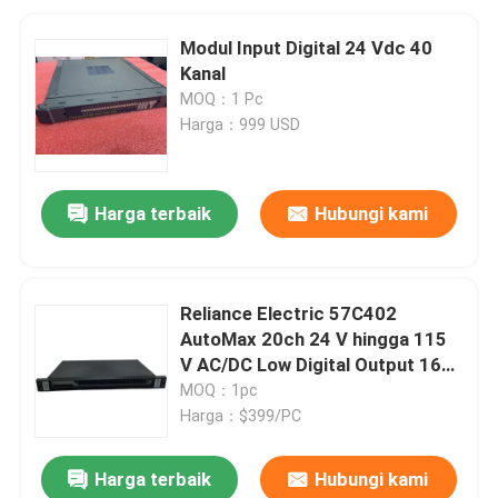
Modul Input Digital 24 Vdc 40
Kanal
MOQ：1 Pc
Harga：999 USD
Harga terbaik
Hubungi kami
Reliance Electric 57C402
AutoMax 20ch 24 V hingga 115
V AC/DC Low Digital Output 16
Point Module
MOQ：1pc
Harga：$399/PC
Harga terbaik
Hubungi kami