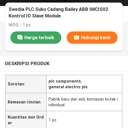
Swedia PLC Suku Cadang Bailey ABB IMCIS02
Kontrol IO Slave Module
MOQ：1 pc
Harga terbaik
Hubungi kami
DESKRIPSI PRODUK
plc components
,
Sorotan:
general electric plc
Pabrik baru dan asli, kemasan kotak i
Kemasan rincian
ndividual
Kuantitas min Ord
1 pc
er