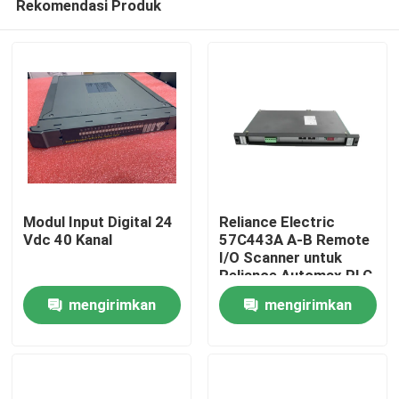
Rekomendasi Produk
Modul Input Digital 24
Reliance Electric
Vdc 40 Kanal
57C443A A-B Remote
I/O Scanner untuk
Reliance Automax PLC
Rumah
Module Circuit Rev 01
mengirimkan
mengirimkan
Made in USA
Produk
permintaan
permintaan
Tentang kami