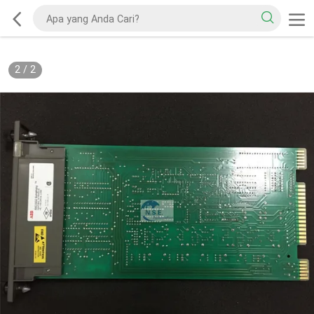
2
/
2